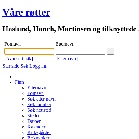
Våre røtter
Haslund, Hanch, Martinsen og tilknyttede s
Fornavn
Etternavn
[Avansert søk]
[Etternavn]
Startside
Søk
Logg inn
Finn
Etternavn
Fornavn
Søk etter navn
Søk familier
Søk nettsted
Steder
Datoer
Kalender
Kirkegårder
Bokmerker