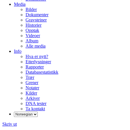
Media
Bilder
Dokumenter
Gravsteiner
Historier
Opptak
Videoer
Album
Alle media
Info
Hva er nytt?
Etterlysninger
Rapporter
Databasestatistikk
Trær
Grener
Notater
Kilder
Arkiver
DNA tester
Ta kontakt
Skriv ut