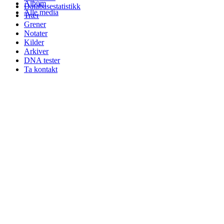
Album
Databasestatistikk
Alle media
Trær
Grener
Notater
Kilder
Arkiver
DNA tester
Ta kontakt