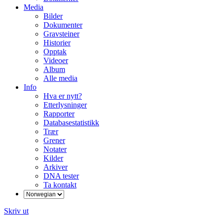
Media
Bilder
Dokumenter
Gravsteiner
Historier
Opptak
Videoer
Album
Alle media
Info
Hva er nytt?
Etterlysninger
Rapporter
Databasestatistikk
Trær
Grener
Notater
Kilder
Arkiver
DNA tester
Ta kontakt
Skriv ut