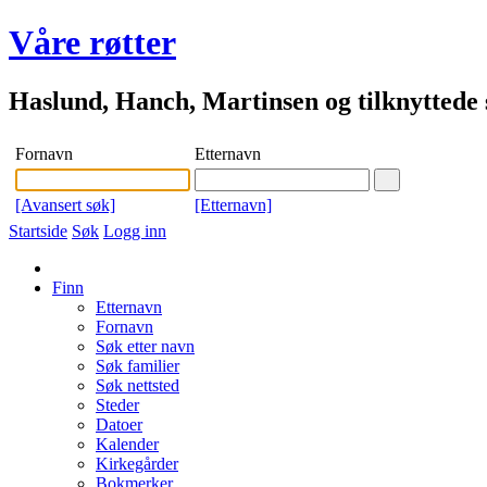
Våre røtter
Haslund, Hanch, Martinsen og tilknyttede s
Fornavn
Etternavn
[Avansert søk]
[Etternavn]
Startside
Søk
Logg inn
Finn
Etternavn
Fornavn
Søk etter navn
Søk familier
Søk nettsted
Steder
Datoer
Kalender
Kirkegårder
Bokmerker