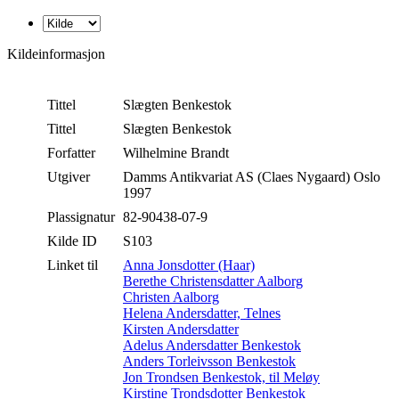
Kildeinformasjon
Tittel
Slægten Benkestok
Tittel
Slægten Benkestok
Forfatter
Wilhelmine Brandt
Utgiver
Damms Antikvariat AS (Claes Nygaard) Oslo
1997
Plassignatur
82-90438-07-9
Kilde ID
S103
Linket til
Anna Jonsdotter (Haar)
Berethe Christensdatter Aalborg
Christen Aalborg
Helena Andersdatter, Telnes
Kirsten Andersdatter
Adelus Andersdatter Benkestok
Anders Torleivsson Benkestok
Jon Trondsen Benkestok, til Meløy
Kirstine Trondsdotter Benkestok