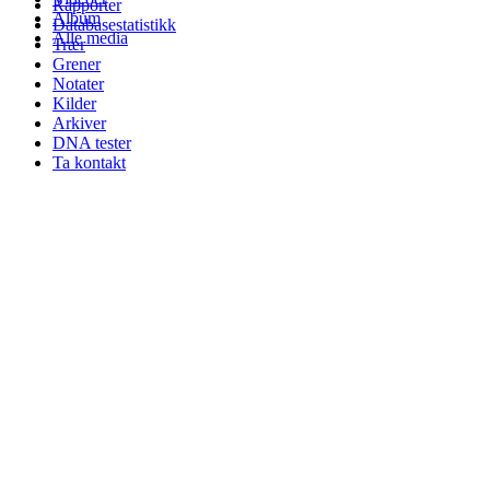
Rapporter
Album
Databasestatistikk
Alle media
Trær
Grener
Notater
Kilder
Arkiver
DNA tester
Ta kontakt