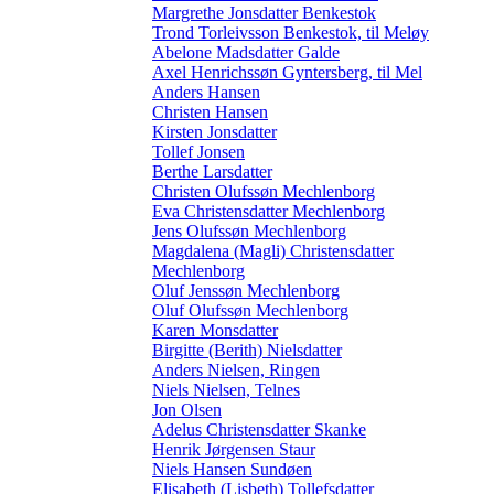
Margrethe Jonsdatter Benkestok
Trond Torleivsson Benkestok, til Meløy
Abelone Madsdatter Galde
Axel Henrichssøn Gyntersberg, til Mel
Anders Hansen
Christen Hansen
Kirsten Jonsdatter
Tollef Jonsen
Berthe Larsdatter
Christen Olufssøn Mechlenborg
Eva Christensdatter Mechlenborg
Jens Olufssøn Mechlenborg
Magdalena (Magli) Christensdatter
Mechlenborg
Oluf Jenssøn Mechlenborg
Oluf Olufssøn Mechlenborg
Karen Monsdatter
Birgitte (Berith) Nielsdatter
Anders Nielsen, Ringen
Niels Nielsen, Telnes
Jon Olsen
Adelus Christensdatter Skanke
Henrik Jørgensen Staur
Niels Hansen Sundøen
Elisabeth (Lisbeth) Tollefsdatter