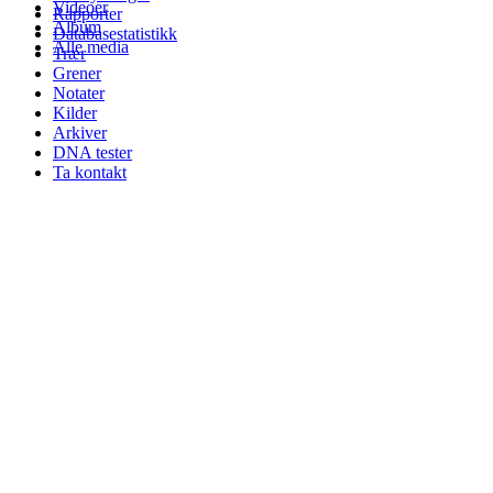
Videoer
Rapporter
Album
Databasestatistikk
Alle media
Trær
Grener
Notater
Kilder
Arkiver
DNA tester
Ta kontakt