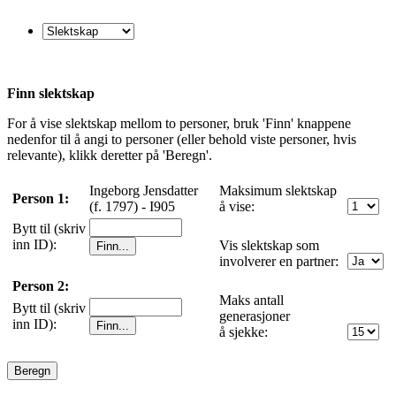
Finn slektskap
For å vise slektskap mellom to personer, bruk 'Finn' knappene
nedenfor til å angi to personer (eller behold viste personer, hvis
relevante), klikk deretter på 'Beregn'.
Ingeborg Jensdatter
Maksimum slektskap
Person 1:
(f. 1797) - I905
å vise:
Bytt til (skriv
inn ID):
Vis slektskap som
involverer en partner:
Person 2:
Maks antall
Bytt til (skriv
generasjoner
inn ID):
å sjekke: