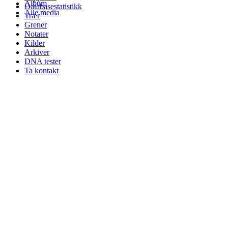
Album
Databasestatistikk
Alle media
Trær
Grener
Notater
Kilder
Arkiver
DNA tester
Ta kontakt