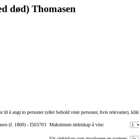
ved død) Thomasen
il å angi to personer (eller behold viste personer, hvis relevante), klik
sen (f. 1800) - I503703
Maksimum slektskap å vise:
Vis slektskap som involverer en partner: