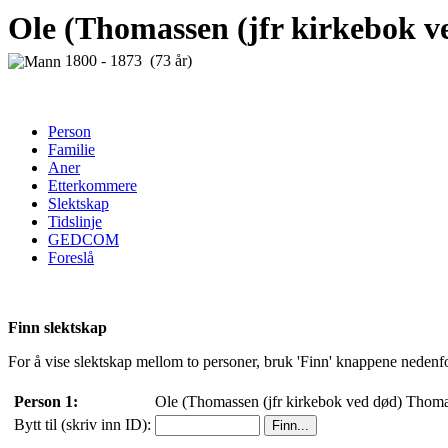
Ole (Thomassen (jfr kirkebok 
1800 - 1873 (73 år)
Person
Familie
Aner
Etterkommere
Slektskap
Tidslinje
GEDCOM
Foreslå
Finn slektskap
For å vise slektskap mellom to personer, bruk 'Finn' knappene nedenfor t
Person 1:
Ole (Thomassen (jfr kirkebok ved død) Thoma
Bytt til (skriv inn ID):