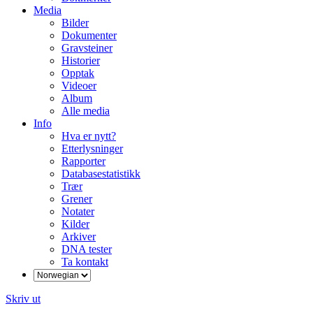
Media
Bilder
Dokumenter
Gravsteiner
Historier
Opptak
Videoer
Album
Alle media
Info
Hva er nytt?
Etterlysninger
Rapporter
Databasestatistikk
Trær
Grener
Notater
Kilder
Arkiver
DNA tester
Ta kontakt
Skriv ut