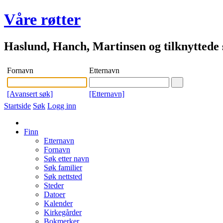
Våre røtter
Haslund, Hanch, Martinsen og tilknyttede s
Fornavn
Etternavn
[Avansert søk]
[Etternavn]
Startside
Søk
Logg inn
Finn
Etternavn
Fornavn
Søk etter navn
Søk familier
Søk nettsted
Steder
Datoer
Kalender
Kirkegårder
Bokmerker