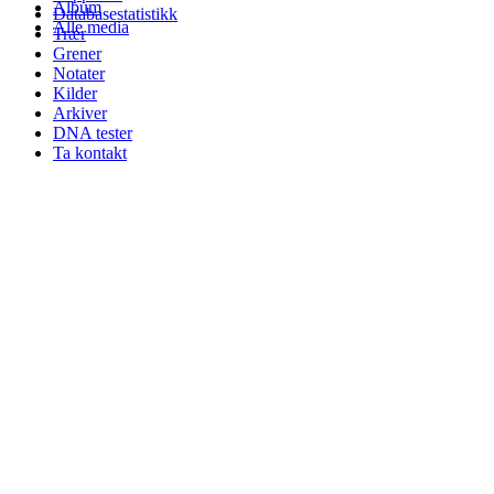
Album
Databasestatistikk
Alle media
Trær
Grener
Notater
Kilder
Arkiver
DNA tester
Ta kontakt