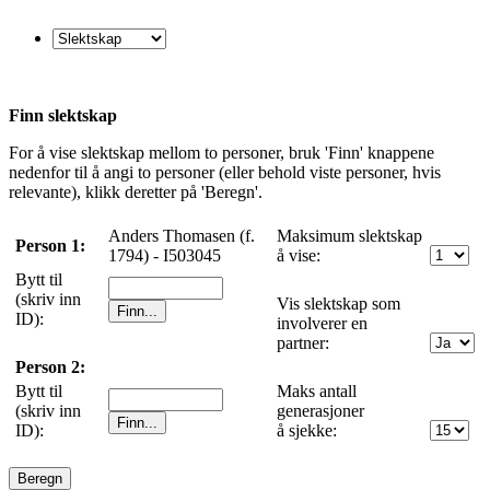
Finn slektskap
For å vise slektskap mellom to personer, bruk 'Finn' knappene
nedenfor til å angi to personer (eller behold viste personer, hvis
relevante), klikk deretter på 'Beregn'.
Anders Thomasen (f.
Maksimum slektskap
Person 1:
1794) - I503045
å vise:
Bytt til
(skriv inn
Vis slektskap som
ID):
involverer en
partner:
Person 2:
Bytt til
Maks antall
(skriv inn
generasjoner
ID):
å sjekke: