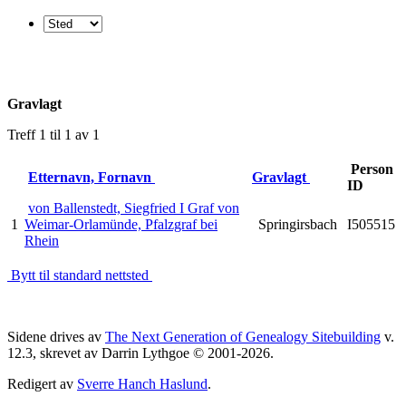
Gravlagt
Treff 1 til 1 av 1
Person
Etternavn, Fornavn
Gravlagt
ID
von Ballenstedt, Siegfried I Graf von
1
Weimar-Orlamünde, Pfalzgraf bei
Springirsbach
I505515
Rhein
Bytt til standard nettsted
Sidene drives av
The Next Generation of Genealogy Sitebuilding
v.
12.3, skrevet av Darrin Lythgoe © 2001-2026.
Redigert av
Sverre Hanch Haslund
.