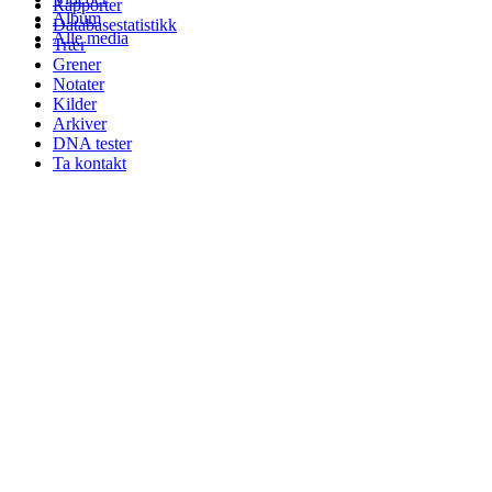
Rapporter
Album
Databasestatistikk
Alle media
Trær
Grener
Notater
Kilder
Arkiver
DNA tester
Ta kontakt