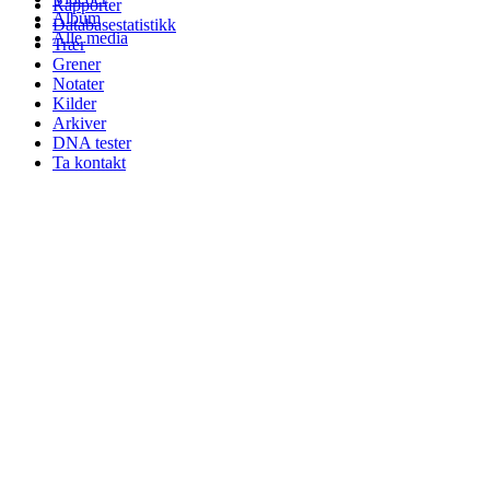
Rapporter
Album
Databasestatistikk
Alle media
Trær
Grener
Notater
Kilder
Arkiver
DNA tester
Ta kontakt