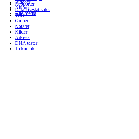
Videoer
Rapporter
Album
Databasestatistikk
Alle media
Trær
Grener
Notater
Kilder
Arkiver
DNA tester
Ta kontakt