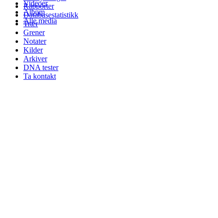
Videoer
Rapporter
Album
Databasestatistikk
Alle media
Trær
Grener
Notater
Kilder
Arkiver
DNA tester
Ta kontakt