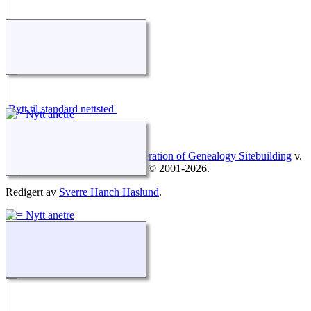
Bytt til standard nettsted
Sidene drives av
The Next Generation of Genealogy Sitebuilding
v.
12.3, skrevet av Darrin Lythgoe © 2001-2026.
Redigert av
Sverre Hanch Haslund
.