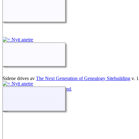
Sidene drives av
The Next Generation of Genealogy Sitebuilding
v. 1
Redigert av
Sverre Hanch Haslund
.