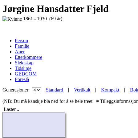
Jørgine Hansdatter Fjeld
1861 - 1930 (69 år)
Person
Familie
Aner
Etterkommere
Slektskap
Tidslinje
GEDCOM
Foreslå
Generasjoner:
Standard
|
Vertikalt
|
Kompakt
|
Bok
(NB: Du må kanskje bla ned for å se hele treet.
= Tilleggsinformasj
Laster...