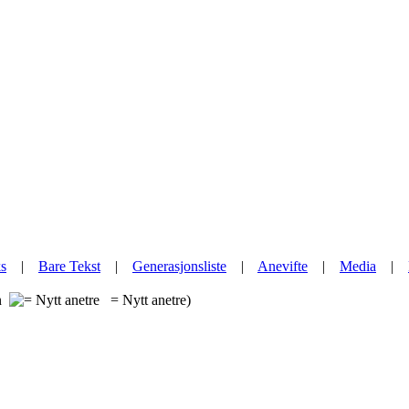
s
|
Bare Tekst
|
Generasjonsliste
|
Anevifte
|
Media
|
on
= Nytt anetre)