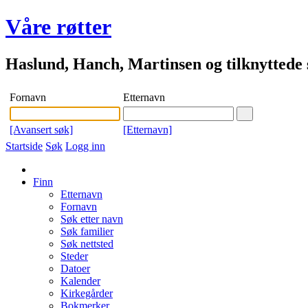
Våre røtter
Haslund, Hanch, Martinsen og tilknyttede s
Fornavn
Etternavn
[Avansert søk]
[Etternavn]
Startside
Søk
Logg inn
Finn
Etternavn
Fornavn
Søk etter navn
Søk familier
Søk nettsted
Steder
Datoer
Kalender
Kirkegårder
Bokmerker