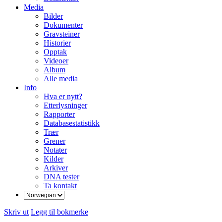
Media
Bilder
Dokumenter
Gravsteiner
Historier
Opptak
Videoer
Album
Alle media
Info
Hva er nytt?
Etterlysninger
Rapporter
Databasestatistikk
Trær
Grener
Notater
Kilder
Arkiver
DNA tester
Ta kontakt
Skriv ut
Legg til bokmerke