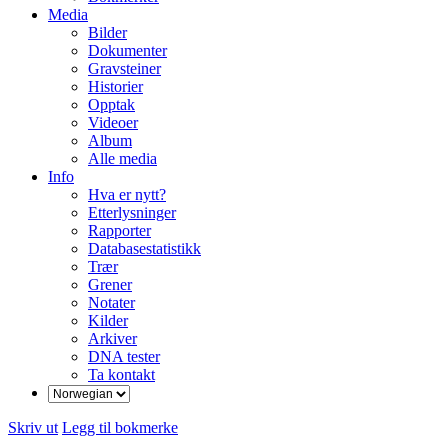
Media
Bilder
Dokumenter
Gravsteiner
Historier
Opptak
Videoer
Album
Alle media
Info
Hva er nytt?
Etterlysninger
Rapporter
Databasestatistikk
Trær
Grener
Notater
Kilder
Arkiver
DNA tester
Ta kontakt
Skriv ut
Legg til bokmerke