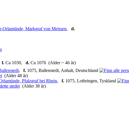
r-Orlamünde, Markgraf von Meissen
,
d.
m
,
f.
Ca 1030,
d.
Ca 1076 (Alder ~ 46 år)
allenstedt
,
f.
1075, Ballenstedt, Anhalt, Deutschland
(Alder 48 år)
-Orlamünde, Pfalzgraf bei Rhein
,
f.
1075, Lothringen, Tyskland
(Alder 38 år)