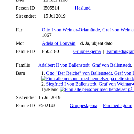
Person ID
I505514
Haslund
Sist endret
15 Jul 2019
Far
Otto I von Weimar-Orlamünde, Graf von Weima
1067
Mor
Adela of Louvain
,
d.
Ja, ukjent dato
Famile ID
F502180
Gruppeskjema
|
Familiediagra
Familie
Adalbert II von Ballenstedt, Graf von Ballenstedt
Barn
1.
Otto "Der Reiche" von Ballenstedt, Graf von B
2.
Siegfried I von Ballenstedt, Graf von Weimar
Tyskland
Sist endret
15 Jul 2019
Famile ID
F502143
Gruppeskjema
|
Familiediagram