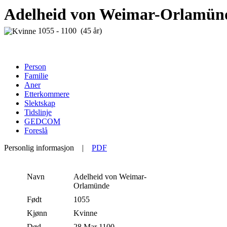
Adelheid von Weimar-Orlamün
1055 - 1100 (45 år)
Person
Familie
Aner
Etterkommere
Slektskap
Tidslinje
GEDCOM
Foreslå
Personlig informasjon
|
PDF
Navn
Adelheid
von Weimar-
Orlamünde
Født
1055
Kjønn
Kvinne
Død
28 Mar 1100