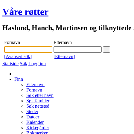
Våre røtter
Haslund, Hanch, Martinsen og tilknyttede s
Fornavn
Etternavn
[Avansert søk]
[Etternavn]
Startside
Søk
Logg inn
Finn
Etternavn
Fornavn
Søk etter navn
Søk familier
Søk nettsted
Steder
Datoer
Kalender
Kirkegårder
Bokmerker