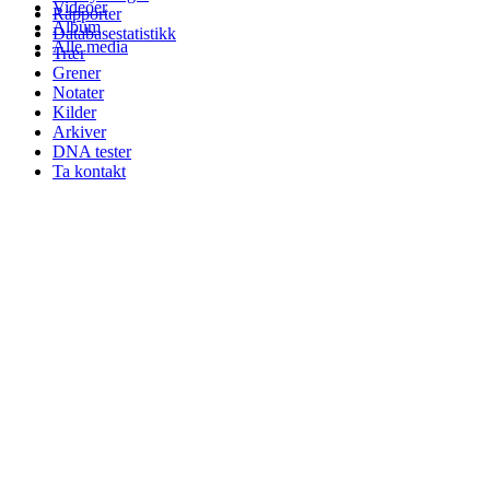
Videoer
Rapporter
Album
Databasestatistikk
Alle media
Trær
Grener
Notater
Kilder
Arkiver
DNA tester
Ta kontakt