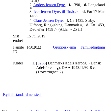
42 år)
2.
Anders Jensen Dyre
,
f.
1390,
d.
Langeland
3.
Iver Jensen Dyre, til Tirsbæk
,
d.
Før 17 Mar
1465
4.
Claus Jensen Dyre
,
f.
Ca 1435, Staby,
Ulfborg, Ringkøbing, Danmark
,
d.
Ett 1459,
Død efter 1459
(Alder ~ 25 år)
Sist
15 Jul 2019
endret
Famile
F502022
Gruppeskjema
|
Familiediagram
ID
Kilder
[
S235
] Danmarks Adels Aarbog., (Dansk
Adelsforening), DAA 1943:II:93- 8 c.
(Troverdighet: 2).
Bytt til standard nettsted