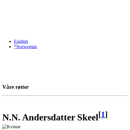
English
*Norwegian
Våre røtter
[
1
]
N.N. Andersdatter Skeel