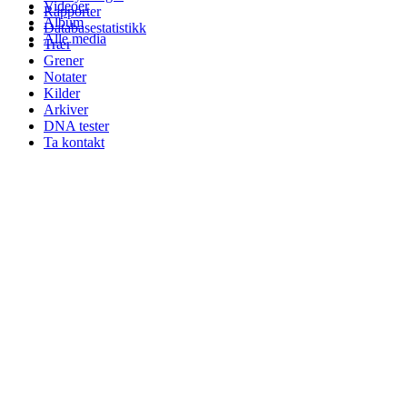
Videoer
Rapporter
Album
Databasestatistikk
Alle media
Trær
Grener
Notater
Kilder
Arkiver
DNA tester
Ta kontakt