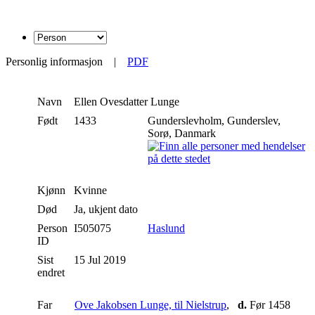
Personlig informasjon
|
PDF
Navn
Ellen Ovesdatter
Lunge
Født
1433
Gunderslevholm, Gunderslev,
Sorø, Danmark
Kjønn
Kvinne
Død
Ja, ukjent dato
Person
I505075
Haslund
ID
Sist
15 Jul 2019
endret
Far
Ove Jakobsen Lunge, til Nielstrup
,
d.
Før 1458