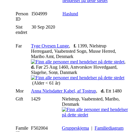
Person
I504999
Haslund
ID
Sist
30 Sep 2020
endret
Far
Tyge Ovesen Lunge
,
f.
1399, Nielstrup
Herregaard, Vaabensted Sogn, Musse Herred,
Maribo Amt, Denmark
,
d.
Før 25 Aug 1460, Antvorskov Hovedgaard,
Slagelse, Sorø, Danmark
(Alder < 61 år)
Mor
Anna Nielsdatter Kabel, af Tostrup
,
d.
Ett 1480
Gift
1429
Nielstrup, Vaabensted, Maribo,
Denmark
Famile
F502004
Gruppeskjema
|
Familiediagram