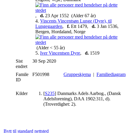
,
d.
23 Apr 1552 (Alder 67 år)
4.
Vincents Vincentsøn Lunge (Dyre), til
Lungegaarden
,
f.
Ett 1479,
d.
3 Jan 1536,
Bergen, Hordaland, Norge
(Alder < 55 år)
5.
Iver Vincentsen Dyre
,
d.
1519
Sist
30 Sep 2020
endret
Famile
F501998
Gruppeskjema
|
Familiediagram
ID
Kilder
[
S235
] Danmarks Adels Aarbog., (Dansk
Adelsforening), DAA 1902:311, d).
(Troverdighet: 2).
Bytt til standard nettsted