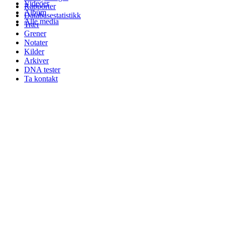
Videoer
Rapporter
Album
Databasestatistikk
Alle media
Trær
Grener
Notater
Kilder
Arkiver
DNA tester
Ta kontakt