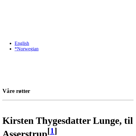
English
*Norwegian
Våre røtter
Kirsten Thygesdatter Lunge, til
[
1
]
Asserstrup