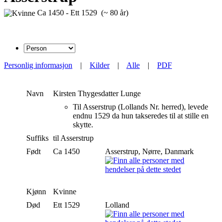
Ca 1450 - Ett 1529 (~ 80 år)
Personlig informasjon
|
Kilder
|
Alle
|
PDF
Navn
Kirsten Thygesdatter
Lunge
Til Asserstrup (Lollands Nr. herred), levede
endnu 1529 da hun takseredes til at stille en
skytte.
Suffiks
til Asserstrup
Født
Ca 1450
Asserstrup, Nørre, Danmark
Kjønn
Kvinne
Død
Ett 1529
Lolland