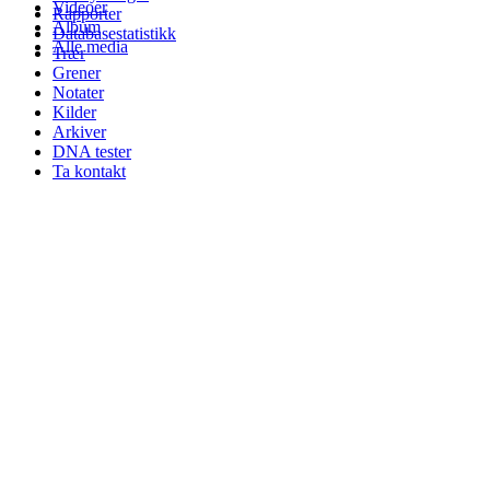
Videoer
Rapporter
Album
Databasestatistikk
Alle media
Trær
Grener
Notater
Kilder
Arkiver
DNA tester
Ta kontakt