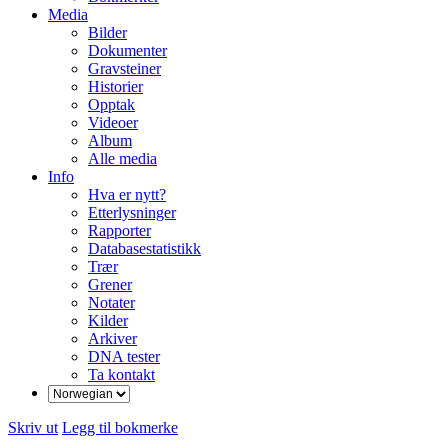
Media
Bilder
Dokumenter
Gravsteiner
Historier
Opptak
Videoer
Album
Alle media
Info
Hva er nytt?
Etterlysninger
Rapporter
Databasestatistikk
Trær
Grener
Notater
Kilder
Arkiver
DNA tester
Ta kontakt
Skriv ut
Legg til bokmerke