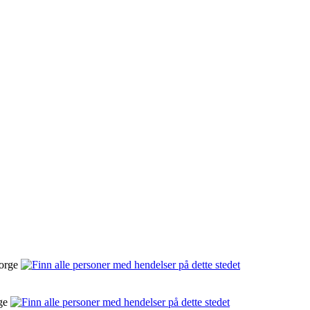
Norge
rge