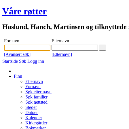
Våre røtter
Haslund, Hanch, Martinsen og tilknyttede s
Fornavn
Etternavn
[Avansert søk]
[Etternavn]
Startside
Søk
Logg inn
Finn
Etternavn
Fornavn
Søk etter navn
Søk familier
Søk nettsted
Steder
Datoer
Kalender
Kirkegårder
Bokmerker