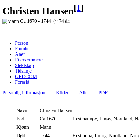
[
1
]
Christen Hansen
Ca 1670 - 1744 (~ 74 år)
Person
Familie
Aner
Etterkommere
Slektskap
Tidslinje
GEDCOM
Foreslå
Personlig informasjon
|
Kilder
|
Alle
|
PDF
Navn
Christen
Hansen
Født
Ca 1670
Hestmannøy, Lurøy, Nordland, 
Kjønn
Mann
Død
1744
Hestmona, Luroy, Nordland, No