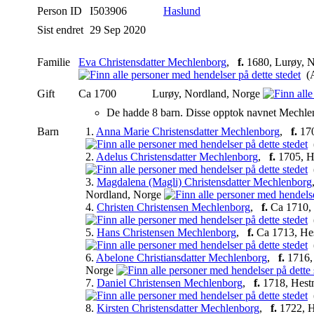
Person ID
I503906
Haslund
Sist endret
29 Sep 2020
Familie
Eva Christensdatter Mechlenborg
,
f.
1680, Lurøy, 
(A
Gift
Ca 1700
Lurøy, Nordland, Norge
De hadde 8 barn. Disse opptok navnet Mechlen
Barn
1.
Anna Marie Christensdatter Mechlenborg
,
f.
170
(
2.
Adelus Christensdatter Mechlenborg
,
f.
1705, H
(
3.
Magdalena (Magli) Christensdatter Mechlenborg
Nordland, Norge
4.
Christen Christensen Mechlenborg
,
f.
Ca 1710, 
(
5.
Hans Christensen Mechlenborg
,
f.
Ca 1713, He
(
6.
Abelone Christiansdatter Mechlenborg
,
f.
1716,
Norge
7.
Daniel Christensen Mechlenborg
,
f.
1718, Hest
(
8.
Kirsten Christensdatter Mechlenborg
,
f.
1722, H