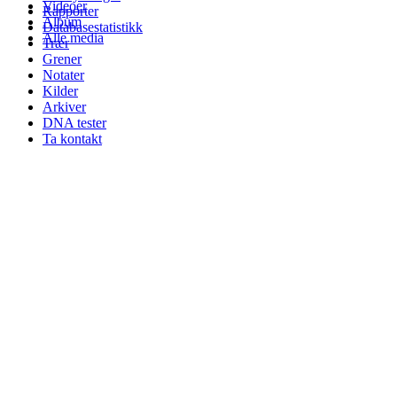
Videoer
Rapporter
Album
Databasestatistikk
Alle media
Trær
Grener
Notater
Kilder
Arkiver
DNA tester
Ta kontakt