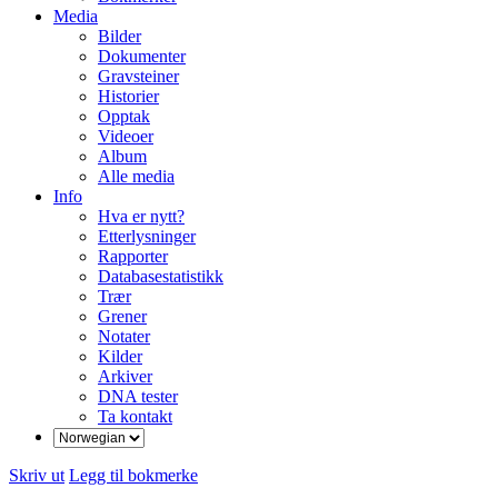
Media
Bilder
Dokumenter
Gravsteiner
Historier
Opptak
Videoer
Album
Alle media
Info
Hva er nytt?
Etterlysninger
Rapporter
Databasestatistikk
Trær
Grener
Notater
Kilder
Arkiver
DNA tester
Ta kontakt
Skriv ut
Legg til bokmerke