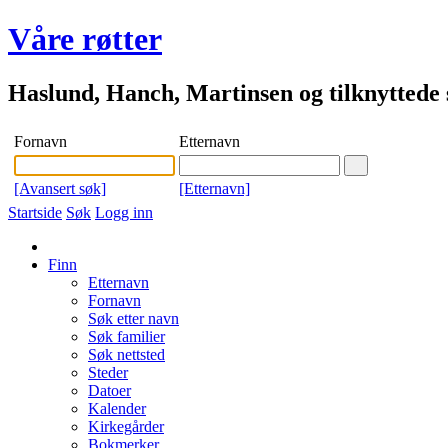
Våre røtter
Haslund, Hanch, Martinsen og tilknyttede s
Fornavn
Etternavn
[Avansert søk]
[Etternavn]
Startside
Søk
Logg inn
Finn
Etternavn
Fornavn
Søk etter navn
Søk familier
Søk nettsted
Steder
Datoer
Kalender
Kirkegårder
Bokmerker