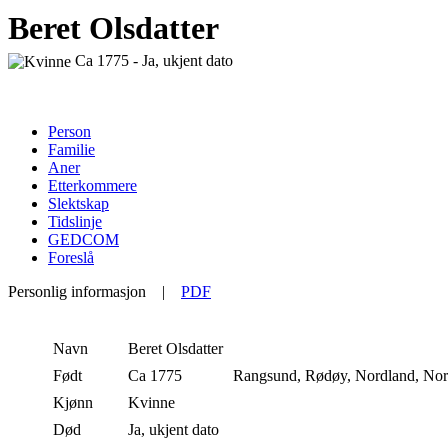
Beret Olsdatter
Ca 1775 - Ja, ukjent dato
Person
Familie
Aner
Etterkommere
Slektskap
Tidslinje
GEDCOM
Foreslå
Personlig informasjon
|
PDF
Navn
Beret
Olsdatter
Født
Ca 1775
Rangsund, Rødøy, Nordland, No
Kjønn
Kvinne
Død
Ja, ukjent dato