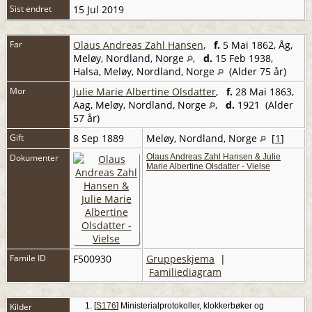
Sist endret
15 Jul 2019
Far
Olaus Andreas Zahl Hansen
,
f.
5 Mai 1862, Åg,
Meløy, Nordland, Norge
,
d.
15 Feb 1938,
Halsa, Meløy, Nordland, Norge
(Alder 75 år)
Mor
Julie Marie Albertine Olsdatter
,
f.
28 Mai 1863,
Aag, Meløy, Nordland, Norge
,
d.
1921 (Alder
57 år)
Gift
8 Sep 1889
Meløy, Nordland, Norge
[
1
]
Dokumenter
Olaus Andreas Zahl Hansen & Julie
Marie Albertine Olsdatter - Vielse
Famile ID
F500930
Gruppeskjema
|
Familiediagram
Kilder
[
S176
] Ministerialprotokoller, klokkerbøker og