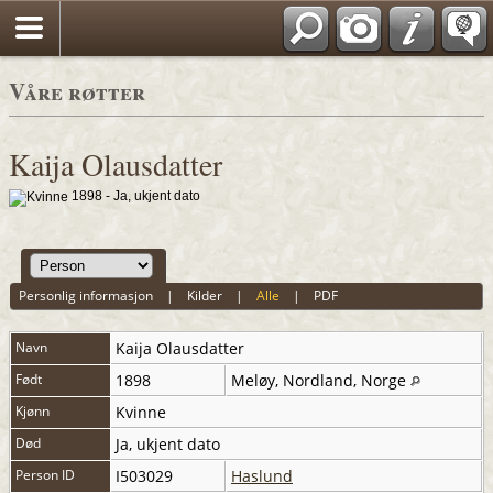
*Norwegian
Våre røtter
Kaija Olausdatter
1898 - Ja, ukjent dato
Personlig informasjon
|
Kilder
|
Alle
|
PDF
Navn
Kaija
Olausdatter
Født
1898
Meløy, Nordland, Norge
Kjønn
Kvinne
Død
Ja, ukjent dato
Person ID
I503029
Haslund