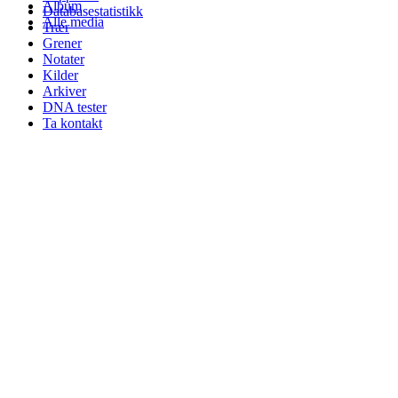
Album
Databasestatistikk
Alle media
Trær
Grener
Notater
Kilder
Arkiver
DNA tester
Ta kontakt