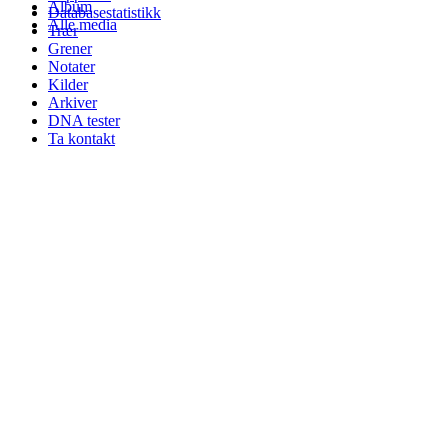
Album
Databasestatistikk
Alle media
Trær
Grener
Notater
Kilder
Arkiver
DNA tester
Ta kontakt