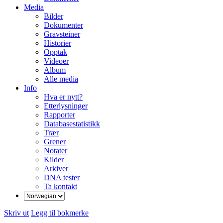
Media
Bilder
Dokumenter
Gravsteiner
Historier
Opptak
Videoer
Album
Alle media
Info
Hva er nytt?
Etterlysninger
Rapporter
Databasestatistikk
Trær
Grener
Notater
Kilder
Arkiver
DNA tester
Ta kontakt
Skriv ut
Legg til bokmerke