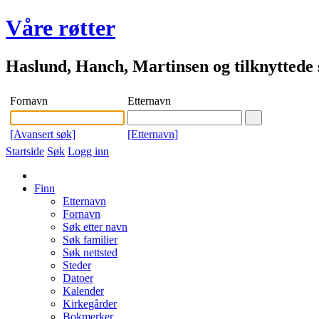
Våre røtter
Haslund, Hanch, Martinsen og tilknyttede s
Fornavn
Etternavn
[Avansert søk]
[Etternavn]
Startside
Søk
Logg inn
Finn
Etternavn
Fornavn
Søk etter navn
Søk familier
Søk nettsted
Steder
Datoer
Kalender
Kirkegårder
Bokmerker