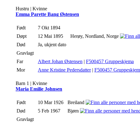
Hustru | Kvinne
Emma Parette Bang Østensen
Født
7 Okt 1894
Døpt
12 Mai 1895
Herøy, Nordland, Norge
Død
Ja, ukjent dato
Gravlagt
Far
Albert Johan Østensen
|
F500457 Gruppeskjema
Mor
Anne Kristine Pedersdatter
|
F500457 Gruppeskjem
Barn 1 | Kvinne
Maria Emilie Johnsen
Født
10 Mar 1926
Breiland
Død
5 Feb 1967
Bjørn
Gravlagt