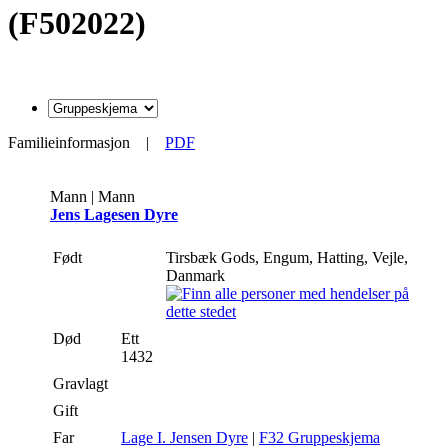
(F502022)
Familieinformasjon
|
PDF
Mann | Mann
Jens Lagesen Dyre
Født
Tirsbæk Gods, Engum, Hatting, Vejle,
Danmark
Død
Ett
1432
Gravlagt
Gift
Far
Lage I. Jensen Dyre
|
F32 Gruppeskjema