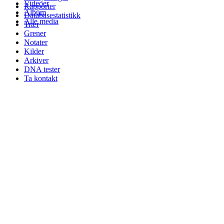
Videoer
Rapporter
Album
Databasestatistikk
Alle media
Trær
Grener
Notater
Kilder
Arkiver
DNA tester
Ta kontakt