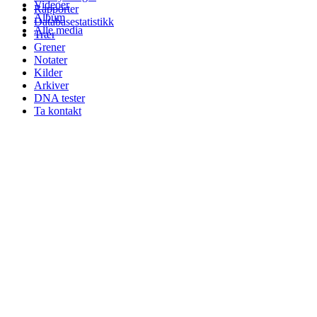
Videoer
Rapporter
Album
Databasestatistikk
Alle media
Trær
Grener
Notater
Kilder
Arkiver
DNA tester
Ta kontakt