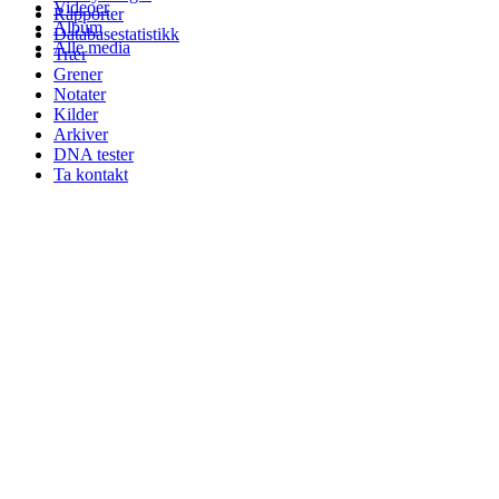
Videoer
Rapporter
Album
Databasestatistikk
Alle media
Trær
Grener
Notater
Kilder
Arkiver
DNA tester
Ta kontakt