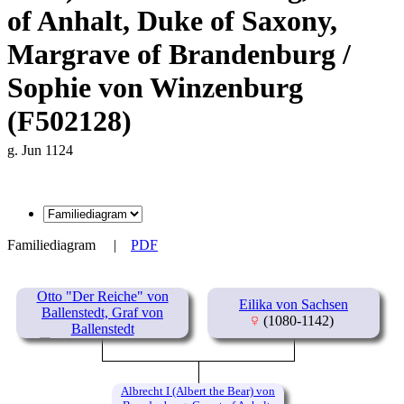
of Anhalt, Duke of Saxony,
Margrave of Brandenburg /
Sophie von Winzenburg
(F502128)
g. Jun 1124
Familiediagram
|
PDF
Otto "Der Reiche" von
Eilika von Sachsen
Ballenstedt, Graf von
(1080-1142)
Ballenstedt
(1075-1123)
Albrecht I (Albert the Bear) von