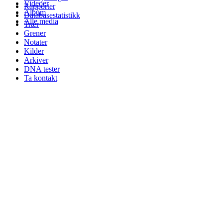
Videoer
Rapporter
Album
Databasestatistikk
Alle media
Trær
Grener
Notater
Kilder
Arkiver
DNA tester
Ta kontakt