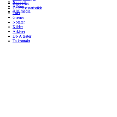
Videoer
Rapporter
Album
Databasestatistikk
Alle media
Trær
Grener
Notater
Kilder
Arkiver
DNA tester
Ta kontakt