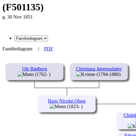
(F501135)
g. 30 Nov 1851
Familiediagram
|
PDF
Ole Rødberg
Christiana Jørgensdatter
(1762- )
(1794-1880)
Hans Nicolai Olsen
(1823- )
Christ
Edvar