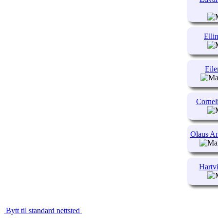
Elli
Eile
Cornel
Olaus An
Hartv
Bytt til standard nettsted