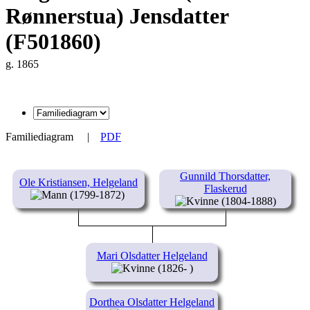
Rønnerstua) Jensdatter
(F501860)
g. 1865
Familiediagram
|
PDF
Gunnild Thorsdatter,
Ole Kristiansen, Helgeland
Flaskerud
(1799-1872)
(1804-1888)
Mari Olsdatter Helgeland
(1826- )
Dorthea Olsdatter Helgeland