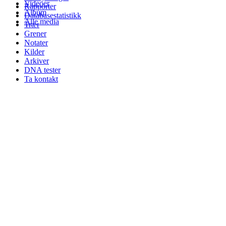
Videoer
Rapporter
Album
Databasestatistikk
Alle media
Trær
Grener
Notater
Kilder
Arkiver
DNA tester
Ta kontakt