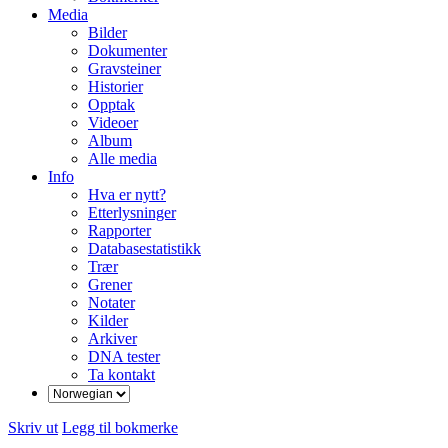
Media
Bilder
Dokumenter
Gravsteiner
Historier
Opptak
Videoer
Album
Alle media
Info
Hva er nytt?
Etterlysninger
Rapporter
Databasestatistikk
Trær
Grener
Notater
Kilder
Arkiver
DNA tester
Ta kontakt
Skriv ut
Legg til bokmerke