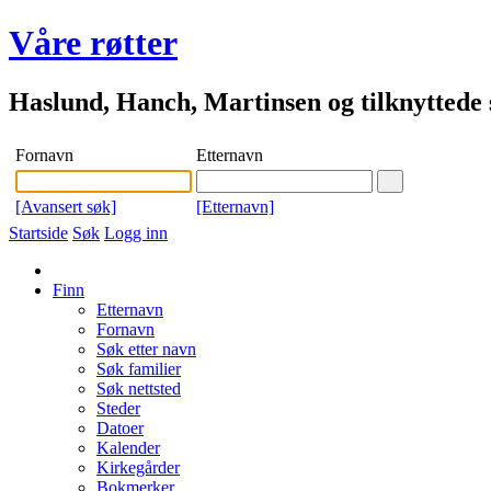
Våre røtter
Haslund, Hanch, Martinsen og tilknyttede s
Fornavn
Etternavn
[Avansert søk]
[Etternavn]
Startside
Søk
Logg inn
Finn
Etternavn
Fornavn
Søk etter navn
Søk familier
Søk nettsted
Steder
Datoer
Kalender
Kirkegårder
Bokmerker