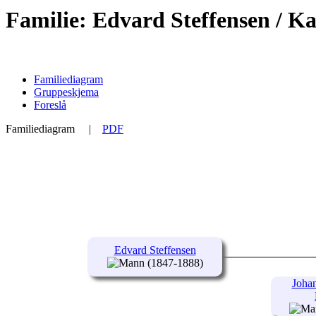
Familie: Edvard Steffensen / K
Familiediagram
Gruppeskjema
Foreslå
Familiediagram
|
PDF
Edvard Steffensen
(1847-1888)
Joha