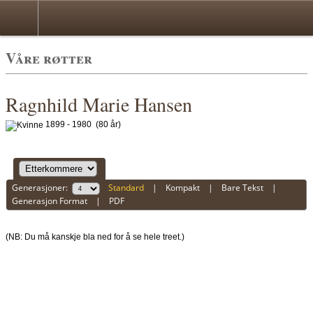
*Norwegian
Våre røtter
Ragnhild Marie Hansen
1899 - 1980 (80 år)
Generasjoner:
Standard
|
Kompakt
|
Bare Tekst
|
Generasjon Format
|
PDF
(NB: Du må kanskje bla ned for å se hele treet.)