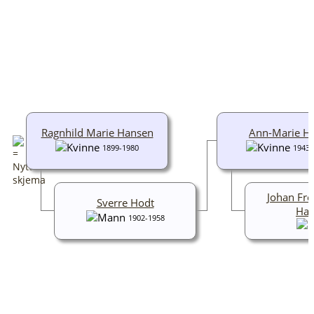
Ragnhild Marie Hansen
Ann-Marie H
1899-1980
1943-
Johan Fre
Sverre Hodt
Has
1902-1958