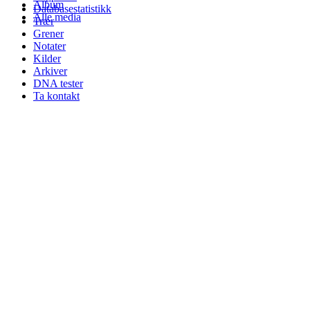
Album
Databasestatistikk
Alle media
Trær
Grener
Notater
Kilder
Arkiver
DNA tester
Ta kontakt