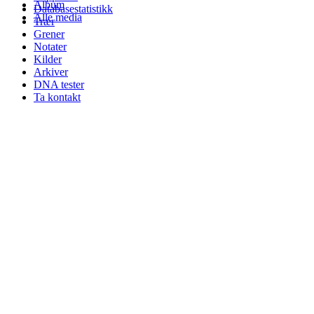
Album
Databasestatistikk
Alle media
Trær
Grener
Notater
Kilder
Arkiver
DNA tester
Ta kontakt