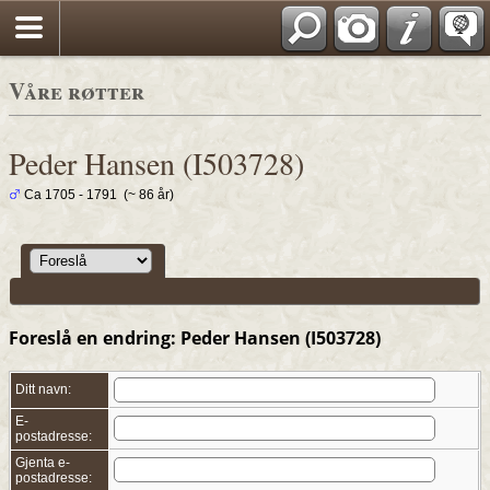
*Norwegian
Våre røtter
Peder Hansen (I503728)
Ca 1705 - 1791 (~ 86 år)
Foreslå en endring: Peder Hansen (I503728)
Ditt navn:
E-
postadresse:
Gjenta e-
postadresse: