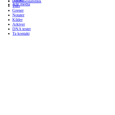
Databasestatistikk
Alle media
Trær
Grener
Notater
Kilder
Arkiver
DNA tester
Ta kontakt