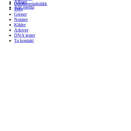
Album
Databasestatistikk
Alle media
Trær
Grener
Notater
Kilder
Arkiver
DNA tester
Ta kontakt