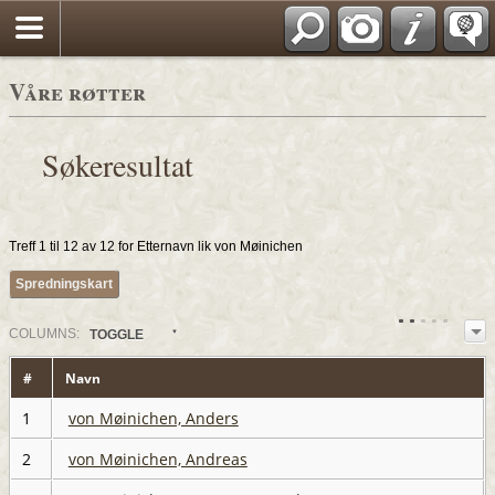
*Norwegian
Våre røtter
Søkeresultat
Treff 1 til 12 av 12 for Etternavn lik von Møinichen
Spredningskart
COL
UMN
S:
TOGGLE
#
Navn
1
von Møinichen, Anders
2
von Møinichen, Andreas