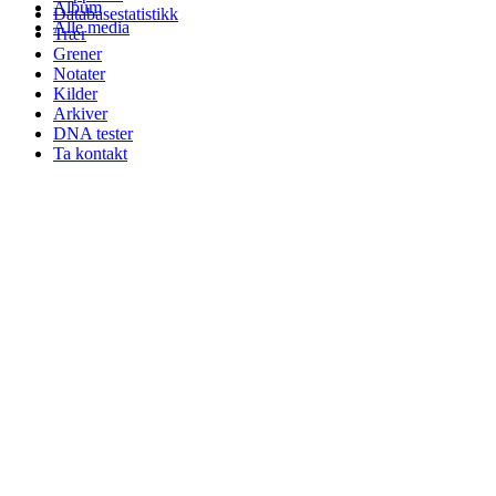
Album
Databasestatistikk
Alle media
Trær
Grener
Notater
Kilder
Arkiver
DNA tester
Ta kontakt