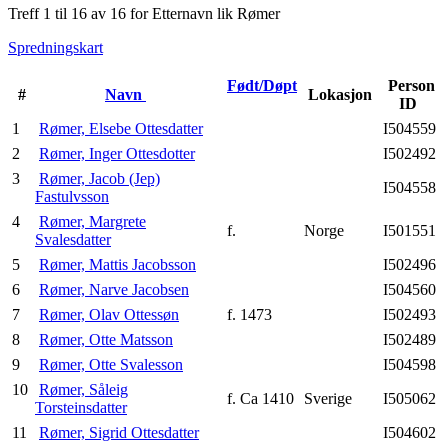
Treff 1 til 16 av 16 for Etternavn lik Rømer
Spredningskart
Født/Døpt
Person
#
Navn
Lokasjon
ID
1
Rømer, Elsebe Ottesdatter
I504559
2
Rømer, Inger Ottesdotter
I502492
3
Rømer, Jacob (Jep)
I504558
Fastulvsson
4
Rømer, Margrete
f.
Norge
I501551
Svalesdatter
5
Rømer, Mattis Jacobsson
I502496
6
Rømer, Narve Jacobsen
I504560
7
Rømer, Olav Ottessøn
f. 1473
I502493
8
Rømer, Otte Matsson
I502489
9
Rømer, Otte Svalesson
I504598
10
Rømer, Såleig
f. Ca 1410
Sverige
I505062
Torsteinsdatter
11
Rømer, Sigrid Ottesdatter
I504602