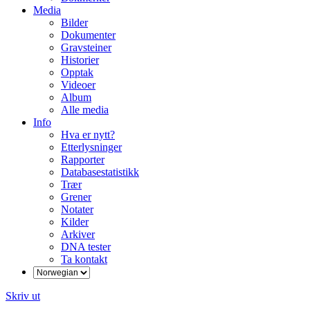
Media
Bilder
Dokumenter
Gravsteiner
Historier
Opptak
Videoer
Album
Alle media
Info
Hva er nytt?
Etterlysninger
Rapporter
Databasestatistikk
Trær
Grener
Notater
Kilder
Arkiver
DNA tester
Ta kontakt
Skriv ut