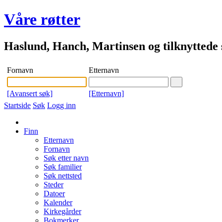
Våre røtter
Haslund, Hanch, Martinsen og tilknyttede s
Fornavn
Etternavn
[Avansert søk]
[Etternavn]
Startside
Søk
Logg inn
Finn
Etternavn
Fornavn
Søk etter navn
Søk familier
Søk nettsted
Steder
Datoer
Kalender
Kirkegårder
Bokmerker