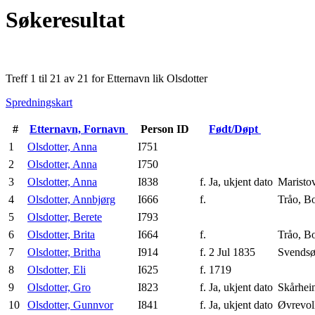
Søkeresultat
Treff 1 til 21 av 21 for Etternavn lik Olsdotter
Spredningskart
#
Etternavn, Fornavn
Person ID
Født/Døpt
1
Olsdotter, Anna
I751
2
Olsdotter, Anna
I750
3
Olsdotter, Anna
I838
f. Ja, ukjent dato
Maristo
4
Olsdotter, Annbjørg
I666
f.
Tråo, B
5
Olsdotter, Berete
I793
6
Olsdotter, Brita
I664
f.
Tråo, B
7
Olsdotter, Britha
I914
f. 2 Jul 1835
Svendsø
8
Olsdotter, Eli
I625
f. 1719
9
Olsdotter, Gro
I823
f. Ja, ukjent dato
Skårhei
10
Olsdotter, Gunnvor
I841
f. Ja, ukjent dato
Øvrevol