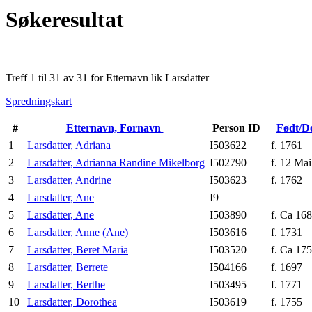
Søkeresultat
Treff 1 til 31 av 31 for Etternavn lik Larsdatter
Spredningskart
#
Etternavn, Fornavn
Person ID
Født/D
1
Larsdatter, Adriana
I503622
f. 1761
2
Larsdatter, Adrianna Randine Mikelborg
I502790
f. 12 Mai
3
Larsdatter, Andrine
I503623
f. 1762
4
Larsdatter, Ane
I9
5
Larsdatter, Ane
I503890
f. Ca 16
6
Larsdatter, Anne (Ane)
I503616
f. 1731
7
Larsdatter, Beret Maria
I503520
f. Ca 17
8
Larsdatter, Berrete
I504166
f. 1697
9
Larsdatter, Berthe
I503495
f. 1771
10
Larsdatter, Dorothea
I503619
f. 1755