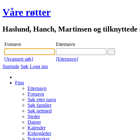
Våre røtter
Haslund, Hanch, Martinsen og tilknyttede s
Fornavn
Etternavn
[Avansert søk]
[Etternavn]
Startside
Søk
Logg inn
Finn
Etternavn
Fornavn
Søk etter navn
Søk familier
Søk nettsted
Steder
Datoer
Kalender
Kirkegårder
Bokmerker