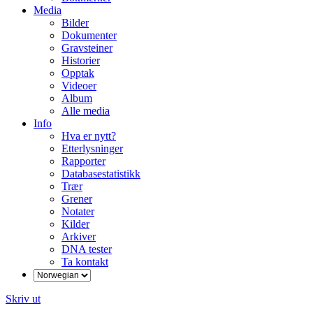
Media
Bilder
Dokumenter
Gravsteiner
Historier
Opptak
Videoer
Album
Alle media
Info
Hva er nytt?
Etterlysninger
Rapporter
Databasestatistikk
Trær
Grener
Notater
Kilder
Arkiver
DNA tester
Ta kontakt
Skriv ut