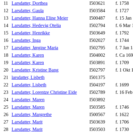
11
Larsdatter, Dorthea
I503621
f. 1758
12
Larsdatter, Gaula
I503584
f. 1727
13
Larsdatter, Hanna Eline Meier
I500487
f. 15 Jan
14
Larsdatter, Hedevig Otelia
I502794
f. 6 Mar 
15
Larsdatter, Henrikke
I503649
f. 1792
16
Larsdatter, Inga
I502027
f. 1744
17
Larsdatter, Jørgine Maria
I502795
f. 7 Jan 
18
Larsdatter, Karen
I504002
f. Ca 16
19
Larsdatter, Karen
I503891
f. 1709
20
Larsdatter, Kristine Bang
I502797
f. 1 Okt 
21
larsdatter, Lisbeth
I501375
22
Larsdatter, Lisbeth
I504197
f. 1699
23
Larsdatter, Lorentze Christine Eide
I502789
f. 16 Feb
24
Larsdatter, Maren
I503892
25
Larsdatter, Maren
I503585
f. 1746
26
Larsdatter, Margrethe
I500567
f. 1622
27
Larsdatter, Marit
I503639
f. 1706
28
Larsdatter, Marit
I503503
f. 1730