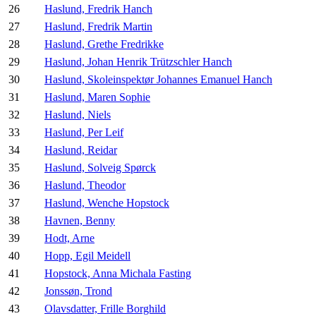
26
Haslund, Fredrik Hanch
27
Haslund, Fredrik Martin
28
Haslund, Grethe Fredrikke
29
Haslund, Johan Henrik Trützschler Hanch
30
Haslund, Skoleinspektør Johannes Emanuel Hanch
31
Haslund, Maren Sophie
32
Haslund, Niels
33
Haslund, Per Leif
34
Haslund, Reidar
35
Haslund, Solveig Spørck
36
Haslund, Theodor
37
Haslund, Wenche Hopstock
38
Havnen, Benny
39
Hodt, Arne
40
Hopp, Egil Meidell
41
Hopstock, Anna Michala Fasting
42
Jonssøn, Trond
43
Olavsdatter, Frille Borghild