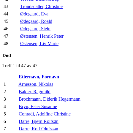
43
Trondsdatter, Christine
44
Ødegaard, Eva
45
Ødegaard, Roald
46
Ødegaard, Stein
47
Østensen, Henrik Peter
48
Østensen, Liv Marie
Død
Treff 1 til 47 av 47
Etternavn, Fornavn
1
Arnesson, Nikolas
2
Bakler, Ragnhild
3
Brochmann, Diderik Hegermann
4
Bryn, Ester Susanne
5
Conradi, Adolfine Christine
6
Darre, Bjørn Rolfsøn
7
Darre, Rolf Olufssøn