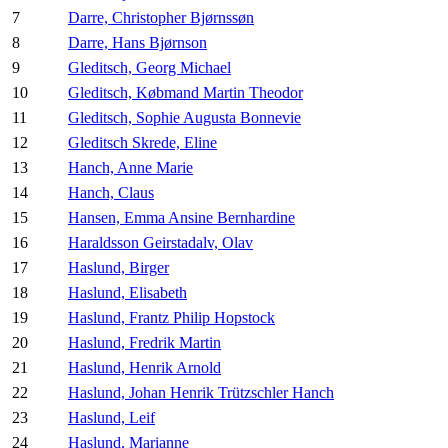
7
Darre, Christopher Bjørnssøn
8
Darre, Hans Bjørnson
9
Gleditsch, Georg Michael
10
Gleditsch, Købmand Martin Theodor
11
Gleditsch, Sophie Augusta Bonnevie
12
Gleditsch Skrede, Eline
13
Hanch, Anne Marie
14
Hanch, Claus
15
Hansen, Emma Ansine Bernhardine
16
Haraldsson Geirstadalv, Olav
17
Haslund, Birger
18
Haslund, Elisabeth
19
Haslund, Frantz Philip Hopstock
20
Haslund, Fredrik Martin
21
Haslund, Henrik Arnold
22
Haslund, Johan Henrik Trützschler Hanch
23
Haslund, Leif
24
Haslund, Marianne