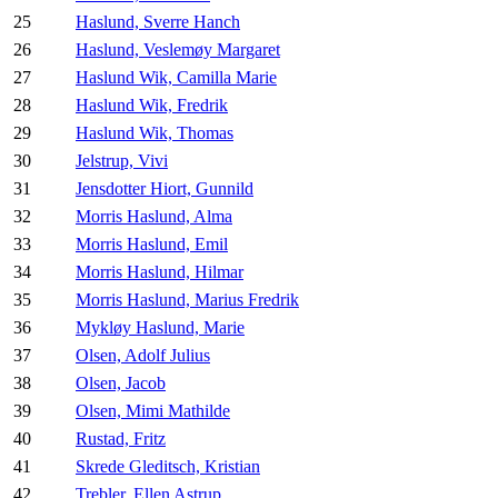
25
Haslund, Sverre Hanch
26
Haslund, Veslemøy Margaret
27
Haslund Wik, Camilla Marie
28
Haslund Wik, Fredrik
29
Haslund Wik, Thomas
30
Jelstrup, Vivi
31
Jensdotter Hiort, Gunnild
32
Morris Haslund, Alma
33
Morris Haslund, Emil
34
Morris Haslund, Hilmar
35
Morris Haslund, Marius Fredrik
36
Mykløy Haslund, Marie
37
Olsen, Adolf Julius
38
Olsen, Jacob
39
Olsen, Mimi Mathilde
40
Rustad, Fritz
41
Skrede Gleditsch, Kristian
42
Trebler, Ellen Astrup