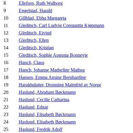
8
Ellefsen, Ruth Walborg
9
Engelstad, Harald
10
Gillblad, Ebba Margareta
11
Gleditsch, Carl Ludvig Constantin Kjøpmann
12
Gleditsch, Eivind
13
Gleditsch, Ellen
14
Gleditsch, Kristian
15
Gleditsch, Sophie Augusta Bonnevie
16
Hanch, Claus
17
Hanch, Johanne Madseline Mathea
18
Hansen, Emma Ansine Bernhardine
19
Haraldsdatter, Dronning Malmfrid av Norge
20
Haslund, Abraham Bøckmann
21
Haslund, Cecilie Catharina
22
Haslund, Edgar
23
Haslund, Elisabeth Bøckmann
24
Haslund, Elisabeth Bøckmann
25
Haslund, Fredrik Adolf