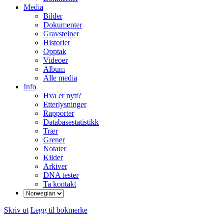
Media
Bilder
Dokumenter
Gravsteiner
Historier
Opptak
Videoer
Album
Alle media
Info
Hva er nytt?
Etterlysninger
Rapporter
Databasestatistikk
Trær
Grener
Notater
Kilder
Arkiver
DNA tester
Ta kontakt
Skriv ut
Legg til bokmerke