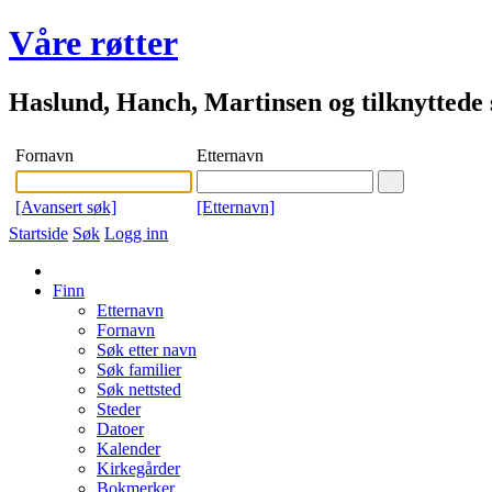
Våre røtter
Haslund, Hanch, Martinsen og tilknyttede s
Fornavn
Etternavn
[Avansert søk]
[Etternavn]
Startside
Søk
Logg inn
Finn
Etternavn
Fornavn
Søk etter navn
Søk familier
Søk nettsted
Steder
Datoer
Kalender
Kirkegårder
Bokmerker