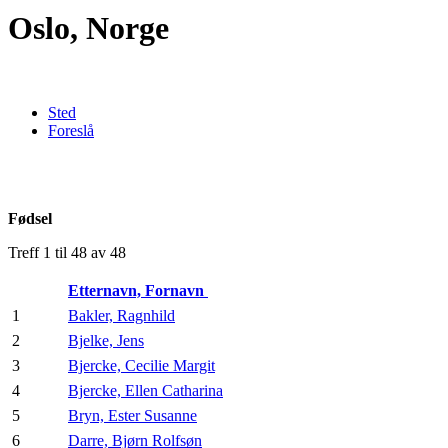
Oslo, Norge
Sted
Foreslå
Fødsel
Treff 1 til 48 av 48
Etternavn, Fornavn
1
Bakler, Ragnhild
2
Bjelke, Jens
3
Bjercke, Cecilie Margit
4
Bjercke, Ellen Catharina
5
Bryn, Ester Susanne
6
Darre, Bjørn Rolfsøn