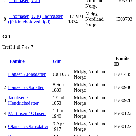
7
Thomasen, Carl
Nordland,
I503705
Norge
Meløy,
Thomasen, Ole (Thomassen
17 Mai
8
Nordland,
I503703
(jfr kirkebok ved død)
1874
Norge
Gift
Treff 1 til 7 av 7
Famile
Familie
Gift
ID
Meløy, Nordland,
1
Hansen / Jonsdatter
Ca 1675
F501435
Norge
8 Sep
Meløy, Nordland,
2
Hansen / Olsdatter
F500930
1889
Norge
Jacobsen /
17 Jul
Meløy, Nordland,
3
F500928
Hendrichsdatter
1853
Norge
1 Jun
Meløy, Nordland,
4
Martinsen / Olaisen
F500122
1940
Norge
9 Apr
Meløy, Nordland,
5
Olaisen / Olausdatter
F500123
1917
Norge