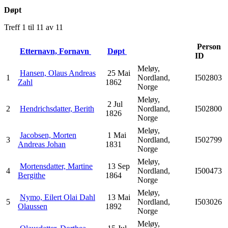
Døpt
Treff 1 til 11 av 11
Person
Etternavn, Fornavn
Døpt
ID
Meløy,
Hansen, Olaus Andreas
25 Mai
1
Nordland,
I502803
Zahl
1862
Norge
Meløy,
2 Jul
2
Hendrichsdatter, Berith
Nordland,
I502800
1826
Norge
Meløy,
Jacobsen, Morten
1 Mai
3
Nordland,
I502799
Andreas Johan
1831
Norge
Meløy,
Mortensdatter, Martine
13 Sep
4
Nordland,
I500473
Bergithe
1864
Norge
Meløy,
Nymo, Eilert Olai Dahl
13 Mai
5
Nordland,
I503026
Olaussen
1892
Norge
Meløy,