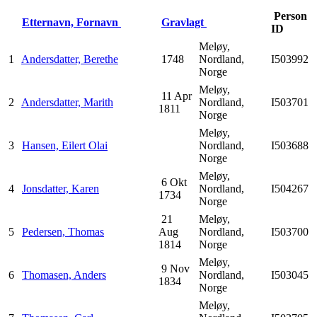
Person
Etternavn, Fornavn
Gravlagt
ID
Meløy,
1
Andersdatter, Berethe
1748
Nordland,
I503992
Norge
Meløy,
11 Apr
2
Andersdatter, Marith
Nordland,
I503701
1811
Norge
Meløy,
3
Hansen, Eilert Olai
Nordland,
I503688
Norge
Meløy,
6 Okt
4
Jonsdatter, Karen
Nordland,
I504267
1734
Norge
21
Meløy,
5
Pedersen, Thomas
Aug
Nordland,
I503700
1814
Norge
Meløy,
9 Nov
6
Thomasen, Anders
Nordland,
I503045
1834
Norge
Meløy,