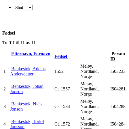
Fødsel
Treff 1 til 11 av 11
Etternavn, Fornavn
Person
Fødsel
ID
Meløy,
Benkestok, Adelus
1
1552
Nordland,
I503233
Andersdatter
Norge
Meløy,
Benkestok, Johan
2
Ca 1557
Nordland,
I504281
Jonson
Norge
Meløy,
Benkestok, Niels
3
Ca 1584
Nordland,
I504288
Jonson
Norge
Meløy,
Benkestok, Torlof
4
Ca 1572
Nordland,
I504284
Jonsson