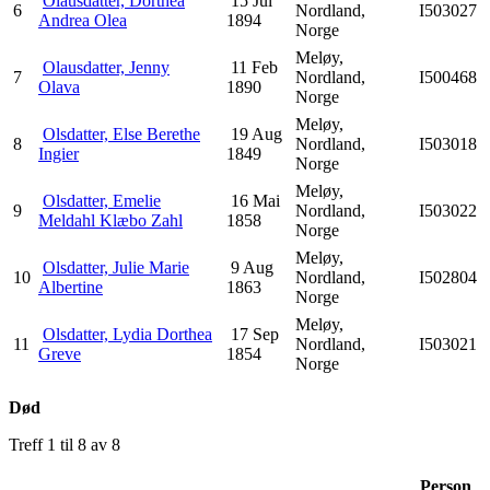
Olausdatter, Dorthea
15 Jul
6
Nordland,
I503027
Andrea Olea
1894
Norge
Meløy,
Olausdatter, Jenny
11 Feb
7
Nordland,
I500468
Olava
1890
Norge
Meløy,
Olsdatter, Else Berethe
19 Aug
8
Nordland,
I503018
Ingier
1849
Norge
Meløy,
Olsdatter, Emelie
16 Mai
9
Nordland,
I503022
Meldahl Klæbo Zahl
1858
Norge
Meløy,
Olsdatter, Julie Marie
9 Aug
10
Nordland,
I502804
Albertine
1863
Norge
Meløy,
Olsdatter, Lydia Dorthea
17 Sep
11
Nordland,
I503021
Greve
1854
Norge
Død
Treff 1 til 8 av 8
Person