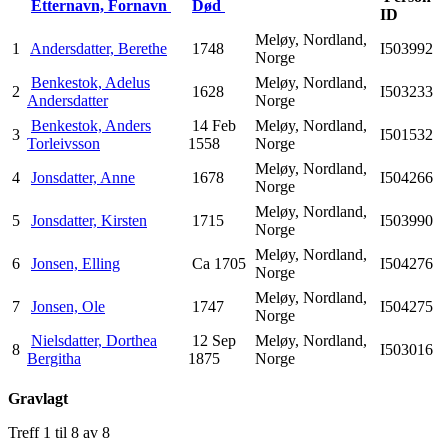
Etternavn, Fornavn
Død
ID
Meløy, Nordland,
1
Andersdatter, Berethe
1748
I503992
Norge
Benkestok, Adelus
Meløy, Nordland,
2
1628
I503233
Andersdatter
Norge
Benkestok, Anders
14 Feb
Meløy, Nordland,
3
I501532
Torleivsson
1558
Norge
Meløy, Nordland,
4
Jonsdatter, Anne
1678
I504266
Norge
Meløy, Nordland,
5
Jonsdatter, Kirsten
1715
I503990
Norge
Meløy, Nordland,
6
Jonsen, Elling
Ca 1705
I504276
Norge
Meløy, Nordland,
7
Jonsen, Ole
1747
I504275
Norge
Nielsdatter, Dorthea
12 Sep
Meløy, Nordland,
8
I503016
Bergitha
1875
Norge
Gravlagt
Treff 1 til 8 av 8