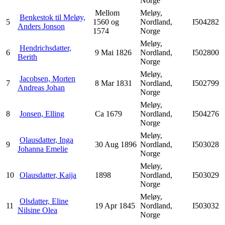
Norge
Mellom
Meløy,
Benkestok til Meløy,
5
1560 og
Nordland,
I504282
Anders Jonson
1574
Norge
Meløy,
Hendrichsdatter,
6
9 Mai 1826
Nordland,
I502800
Berith
Norge
Meløy,
Jacobsen, Morten
7
8 Mar 1831
Nordland,
I502799
Andreas Johan
Norge
Meløy,
8
Jonsen, Elling
Ca 1679
Nordland,
I504276
Norge
Meløy,
Olausdatter, Inga
9
30 Aug 1896
Nordland,
I503028
Johanna Emelie
Norge
Meløy,
10
Olausdatter, Kaija
1898
Nordland,
I503029
Norge
Meløy,
Olsdatter, Eline
11
19 Apr 1845
Nordland,
I503032
Nilsine Olea
Norge