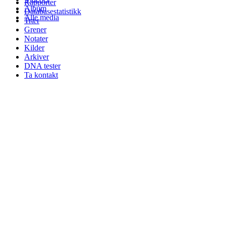
Rapporter
Album
Databasestatistikk
Alle media
Trær
Grener
Notater
Kilder
Arkiver
DNA tester
Ta kontakt