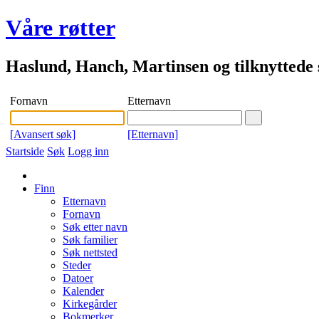
Våre røtter
Haslund, Hanch, Martinsen og tilknyttede s
Fornavn
Etternavn
[Avansert søk]
[Etternavn]
Startside
Søk
Logg inn
Finn
Etternavn
Fornavn
Søk etter navn
Søk familier
Søk nettsted
Steder
Datoer
Kalender
Kirkegårder
Bokmerker