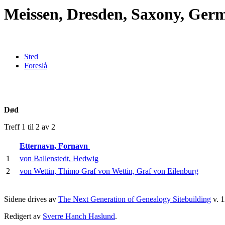
Meissen, Dresden, Saxony, Ger
Sted
Foreslå
Død
Treff 1 til 2 av 2
Etternavn, Fornavn
1
von Ballenstedt, Hedwig
2
von Wettin, Thimo Graf von Wettin, Graf von Eilenburg
Sidene drives av
The Next Generation of Genealogy Sitebuilding
v. 1
Redigert av
Sverre Hanch Haslund
.