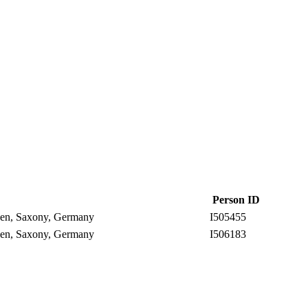
Person ID
den, Saxony, Germany
I505455
den, Saxony, Germany
I506183