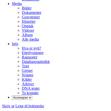
Media
Bilder
Dokumenter
Gravsteiner
Historier
Opptak
Videoer
Album
Alle media
Info
Hva er nytt?
Etterlysninger
Rapporter
Databasestatistikk
Trær
Grener
Notater
Kilder
Arkiver
DNA tester
Ta kontakt
Skriv ut
Legg til bokmerke