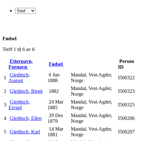
Fødsel
Treff 1 til 6 av 6
Etternavn,
Person
Fødsel
Fornavn
ID
Gleditsch,
6 Jun
Mandal, Vest-Agder,
1
I500322
August
1888
Norge
Mandal, Vest-Agder,
2
Gleditsch, Birgit
1882
I500323
Norge
Gleditsch,
24 Mar
Mandal, Vest-Agder,
3
I500325
Eivind
1885
Norge
29 Des
Mandal, Vest-Agder,
4
Gleditsch, Ellen
I500206
1879
Norge
14 Mar
Mandal, Vest-Agder,
5
Gleditsch, Karl
I500207
1881
Norge