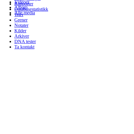
Videoer
Rapporter
Album
Databasestatistikk
Alle media
Trær
Grener
Notater
Kilder
Arkiver
DNA tester
Ta kontakt