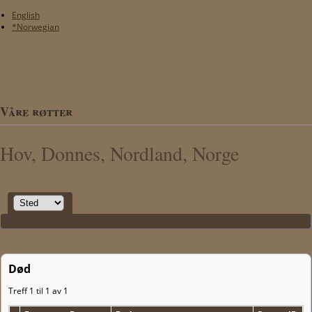
English
*Norwegian
Våre røtter
Hov, Donnes, Nordland, Norge
Død
Treff 1 til 1 av 1