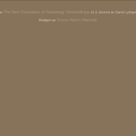
The Next Generation of Genealogy Sitebuilding
 av
v. 12.3, skrevet av Darrin Lythg
Sverre Hanch Haslund
Redigert av
.