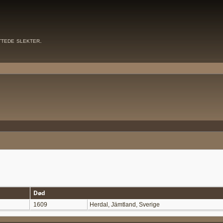
ttede slekter.
Død
1609
Herdal, Jämtland, Sverige