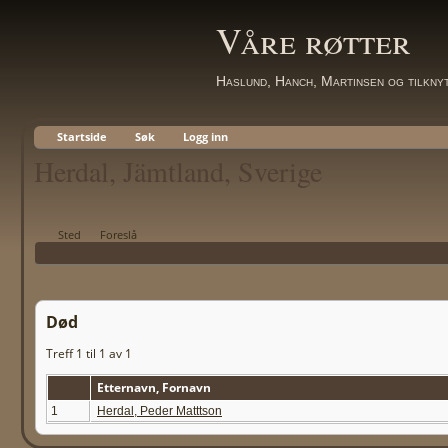
Våre røtter
Haslund, Hanch, Martinsen og tilkny
Startside
Søk
Logg inn
Herdal, Jämtland, Sverige
Sted
Foreslå
Død
Treff 1 til 1 av 1
Etternavn, Fornavn
1
Herdal, Peder Matttson