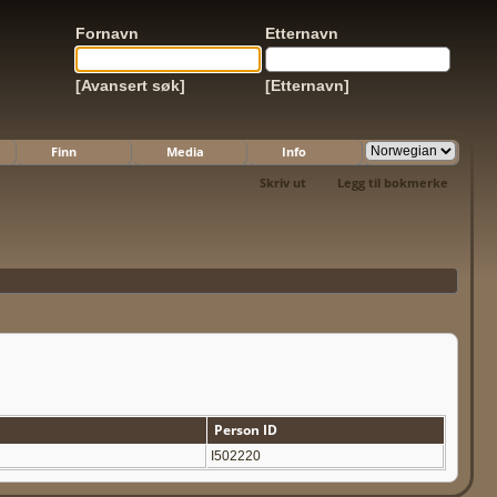
Fornavn
Etternavn
[Avansert søk]
[Etternavn]
Finn
Media
Info
Skriv ut
Legg til bokmerke
Person ID
I502220