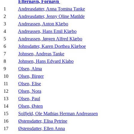
Etternavn, Fornavn
1
Andreasdatter, Anna Tomina Tanke
2
Andreasdatter, Jenny Oline Matilde
3
Andreassen, Anton Klæbo
4
Andreassen, Hans Emil Klæbo
5
Andreassen, Jørgen Alfred Klæbo
6
Johnsdatter, Karen Dorthea Klæboe
7
Johnsen, Andreas Tanke
8
Johnsen, Hans Edvard Klabo
9
Olsen, Alma
10
Olsen, Birger
11
Olsen, Elise
12
Olsen, Nora
13
Olsen, Paul
14
Olsen, Østen
15
Solfjeld, Ole Mathias Herman Andreassen
16
Østensdatter, Elisa Petrine
17
Østensdatter, Ellen Anna