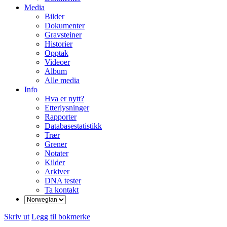
Media
Bilder
Dokumenter
Gravsteiner
Historier
Opptak
Videoer
Album
Alle media
Info
Hva er nytt?
Etterlysninger
Rapporter
Databasestatistikk
Trær
Grener
Notater
Kilder
Arkiver
DNA tester
Ta kontakt
Skriv ut
Legg til bokmerke