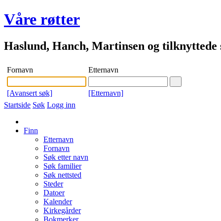
Våre røtter
Haslund, Hanch, Martinsen og tilknyttede s
Fornavn
Etternavn
[Avansert søk]
[Etternavn]
Startside
Søk
Logg inn
Finn
Etternavn
Fornavn
Søk etter navn
Søk familier
Søk nettsted
Steder
Datoer
Kalender
Kirkegårder
Bokmerker