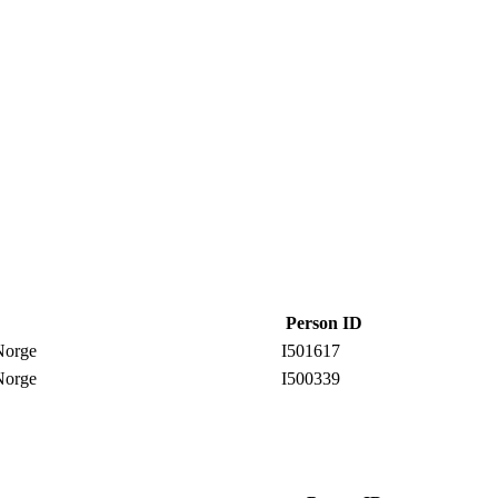
Person ID
 Norge
I501617
 Norge
I500339