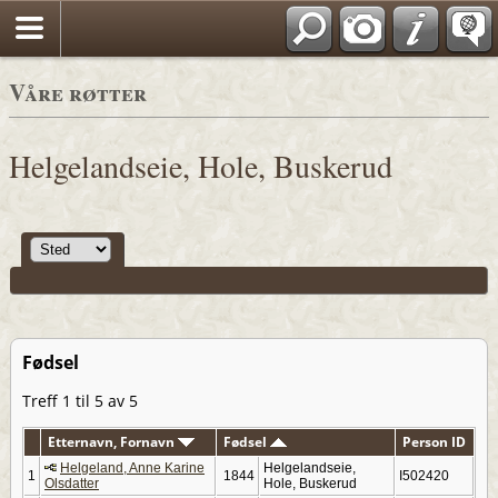
*Norwegian
Våre røtter
Helgelandseie, Hole, Buskerud
Fødsel
Treff 1 til 5 av 5
Etternavn, Fornavn
Fødsel
Person ID
Helgeland, Anne Karine
Helgelandseie,
1
1844
I502420
Olsdatter
Hole, Buskerud