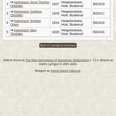
Helgeland, Anne Thorine
Helgelandseie,
2
1837
I502419
Olsdatter
Hole, Buskerud
Helgeland, Dorthea
Helgelandseie,
3
1828
I502417
Olsdatter
Hole, Buskerud
Helgeland, Kristian
Helgelandseie,
4
1834
I502418
Olsen
Hole, Buskerud
Helgeland, Mari
Helgelandseie,
5
1826
I502416
Olsdatter
Hole, Buskerud
Bytt til standard nettsted
Sidene drives av
The Next Generation of Genealogy Sitebuilding
v. 12.3, skrevet av
Darrin Lythgoe © 2001-2026.
Redigert av
Sverre Hanch Haslund
.